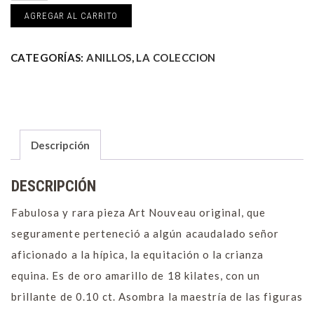
Art
AGREGAR AL CARRITO
Nouveau
caballos
y
CATEGORÍAS:
ANILLOS
,
LA COLECCION
flores
cantidad
Descripción
DESCRIPCIÓN
Fabulosa y rara pieza Art Nouveau original, que
seguramente perteneció a algún acaudalado señor
aficionado a la hípica, la equitación o la crianza
equina. Es de oro amarillo de 18 kilates, con un
brillante de 0.10 ct. Asombra la maestría de las figuras