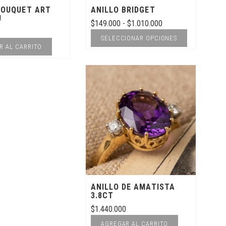
la
la
BOUQUET ART
ANILLO BRIDGET
página
página
U
Rango
$
149.000
-
$
1.010.000
de
de
de
Este
SELECCIONAR OPCIONES
producto
producto
R AL CARRITO
producto
precios:
tiene
desde
múltiples
$149.000
variantes.
hasta
Las
$1.010.000
opciones
se
pueden
elegir
en
la
ANILLO DE AMATISTA
página
3.8CT
de
$
1.440.000
producto
AGREGAR AL CARRITO