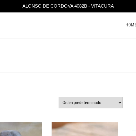
ALONSO DE CORDOVA 4082B - VITACURA
HOM