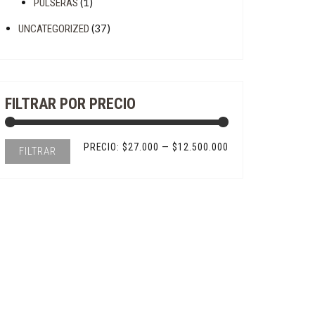
(1)
PULSERAS
(37)
UNCATEGORIZED
FILTRAR POR PRECIO
Precio
Precio
PRECIO:
$27.000
—
$12.500.000
FILTRAR
mínimo
máximo