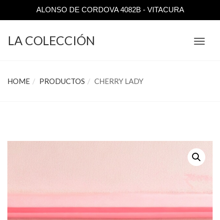
ALONSO DE CORDOVA 4082B - VITACURA
LA COLECCIÓN
TOGGL
NAVIGA
HOME
PRODUCTOS
CHERRY LADY