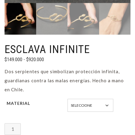
ESCLAVA INFINITE
Rango
$
149.000
-
$
920.000
de
Dos serpientes que simbolizan protección infinita,
precios:
guardianas contra las malas energías. Hecho a mano
desde
en Chile.
$149.000
hasta
MATERIAL
$920.000
ESCLAVA
INFINITE