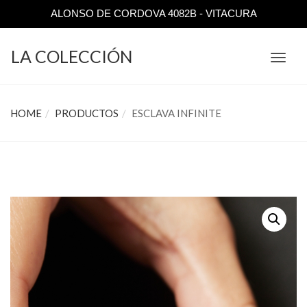
ALONSO DE CORDOVA 4082B - VITACURA
LA COLECCIÓN
TOGGL
NAVIGA
HOME
PRODUCTOS
ESCLAVA INFINITE